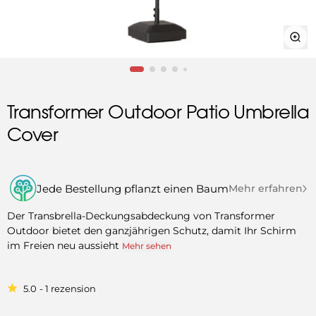
Transformer Outdoor Patio Umbrella
Cover
Jede Bestellung pflanzt einen Baum
Mehr erfahren
Der Transbrella-Deckungsabdeckung von Transformer
Outdoor bietet den ganzjährigen Schutz, damit Ihr Schirm
im Freien neu aussieht
Mehr sehen
5.0
1
rezension
Klicken
Mit
5.0
Sie,
von