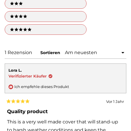
3 stars
4 stars
5 stars
Wird geladen...
1 Rezension
Sortieren
Lora L.
Verifizierter Käufer
Ich empfehle dieses Produkt
Vor 1 Jahr
Mit
5
Quality product
von
5
This is a very well made cover that will stand-up
Sternen
bewertet
to harsh weather conditions and keep the