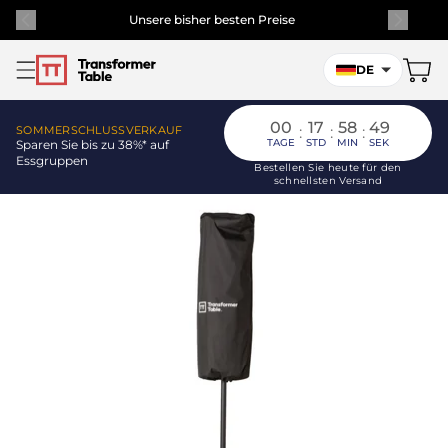
Unsere bisher besten Preise
DE
00
17
58
49
SOMMERSCHLUSSVERKAUF
:
:
:
TAGE
STD
MIN
SEK
Sparen Sie bis zu 38%* auf
Essgruppen
Bestellen Sie heute für den
schnellsten Versand