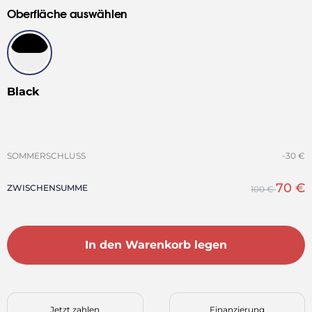
5
um
Sternen
Oberfläche auswählen
bewertet
zu
den
Rezensionen
zu
scrollen
Black
SOMMERSCHLUSS
-30 €
70 €
ZWISCHENSUMME
100 €
In den Warenkorb legen
Jetzt zahlen
Finanzierung